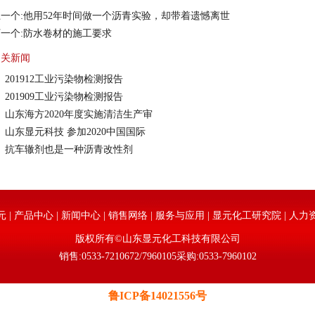
一个:
他用52年时间做一个沥青实验，却带着遗憾离世
一个:
防水卷材的施工要求
相关新闻
201912工业污染物检测报告
201909工业污染物检测报告
山东海方2020年度实施清洁生产审
山东显元科技 参加2020中国国际
抗车辙剂也是一种沥青改性剂
元
|
产品中心
|
新闻中心
|
销售网络
|
服务与应用
|
显元化工研究院
|
人力
版权所有©山东显元化工科技有限公司
销售:0533-7210672/7960105采购:0533-7960102
鲁ICP备14021556号