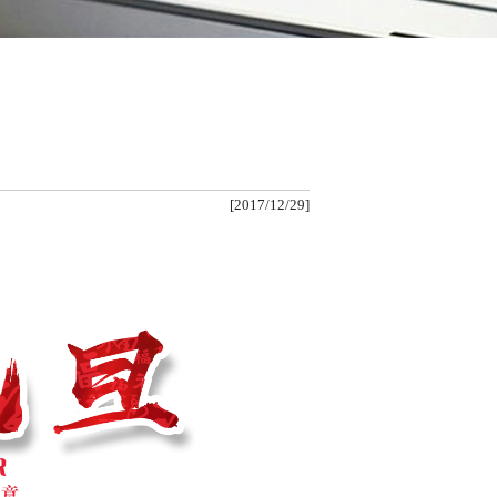
！
[2017/12/29]