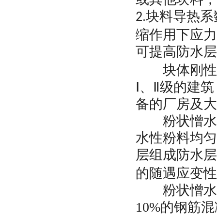
块料导热系
2.
缩作用下应力
可提高防水层
块体刚性防
Ⅰ、Ⅱ级的建
备的厂房及大
粉状憎水材
水性粉料均匀
层组成防水层
的随遇应变性
粉状憎水材
10%
的钢筋混